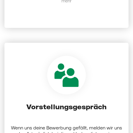
Mehr anzeigen
Zeugnisse als PDF; die Dateigröße darf 5 MB nicht
überschreiten) hochladen und ein paar Angaben
zu dir eintragen musst. Sobald du den Prozess
abgeschlossen hast, bekommst du von uns eine
Eingangsbestätigung per Mail. Und das war es
auch schon! Eine Online-Bewerbung ist nicht nur
einfach und schnell, sondern auch kostenlos: Es
wird keine Bewerbungsmappe benötigt und das
Porto kannst du auch sparen.
Vorstellungsgespräch
Wenn uns deine Bewerbung gefällt, melden wir uns