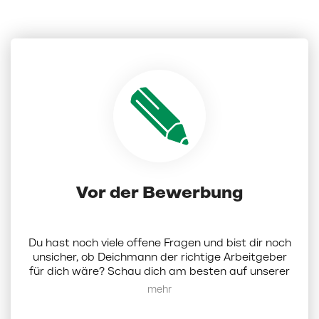
Vor der Bewerbung
Du hast noch viele offene Fragen und bist dir noch
unsicher, ob Deichmann der richtige Arbeitgeber
für dich wäre? Schau dich am besten auf unserer
Karriereseite um.
Hier
findest du alle Infos zu uns
Mehr anzeigen
als Unternehmen. Alternativ kannst du dich bei
uns auch per Mail melden:
karriere-