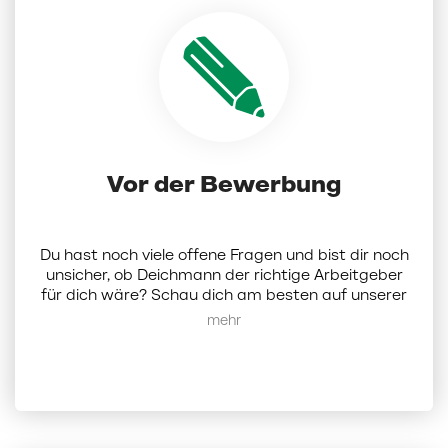
Vor der Bewerbung
Du hast noch viele offene Fragen und bist dir noch
unsicher, ob Deichmann der richtige Arbeitgeber
für dich wäre? Schau dich am besten auf unserer
Karriereseite um.
Hier
findest du alle Infos zu uns
Mehr anzeigen
als Unternehmen. Alternativ kannst du dich bei
uns auch per Mail melden:
karriere@deichmann.com