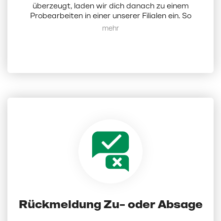
überzeugt, laden wir dich danach zu einem
Probearbeiten in einer unserer Filialen ein. So
erhältst du einen direkten Einblick in deinen
Mehr anzeigen
zukünftigen Arbeitsalltag, lernst deine Kollegen
und uns als Arbeitgeber kennen.
Rückmeldung Zu- oder Absage