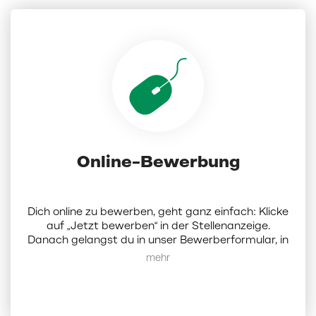
Online-Bewerbung
Dich online zu bewerben, geht ganz einfach: Klicke
auf „Jetzt bewerben“ in der Stellenanzeige.
Danach gelangst du in unser Bewerberformular, in
dem du Dokumente (Lebenslauf, Anschreiben und
Mehr anzeigen
Zeugnisse als PDF; die Dateigröße darf 5 MB nicht
überschreiten) hochladen und ein paar Angaben
zu dir eintragen musst. Darüber hinaus hast du die
Möglichkeit, bis zu 3 weitere Wunschfilialen