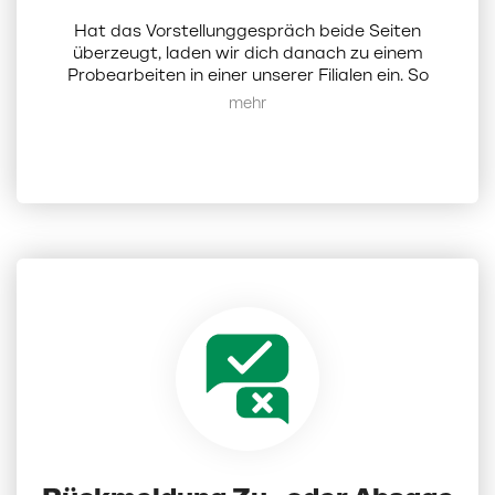
Hat das Vorstellunggespräch beide Seiten
überzeugt, laden wir dich danach zu einem
Probearbeiten in einer unserer Filialen ein. So
erhältst du einen direkten Einblick in deinen
Mehr anzeigen
zukünftigen Arbeitsalltag, lernst deine Kollegen
und uns als Arbeitgeber kennen.