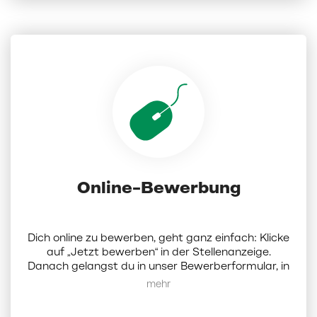
Online-Bewerbung
Dich online zu bewerben, geht ganz einfach: Klicke
auf „Jetzt bewerben“ in der Stellenanzeige.
Danach gelangst du in unser Bewerberformular, in
dem du Dokumente (Lebenslauf, Anschreiben und
Mehr anzeigen
Zeugnisse als PDF; die Dateigröße darf 5 MB nicht
überschreiten) hochladen und ein paar Angaben