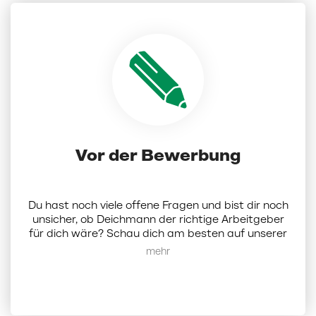
Vor der Bewerbung
Du hast noch viele offene Fragen und bist dir noch
unsicher, ob Deichmann der richtige Arbeitgeber
für dich wäre? Schau dich am besten auf unserer
Karriereseite um.
Hier
findest du alle Infos zu uns
Mehr anzeigen
als Unternehmen. Alternativ kannst du dich bei
uns auch per Mail melden:
karriere@deichmann.com