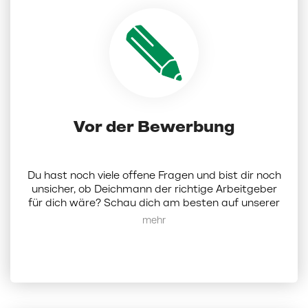
Vor der Bewerbung
Du hast noch viele offene Fragen und bist dir noch
unsicher, ob Deichmann der richtige Arbeitgeber
für dich wäre? Schau dich am besten auf unserer
Karriereseite um.
Hier
findest du alle Infos zu uns
Mehr anzeigen
als Unternehmen. Alternativ kannst du dich bei
uns auch per Mail melden:
karriere@deichmann.com