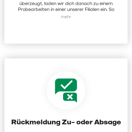
überzeugt, laden wir dich danach zu einem
Probearbeiten in einer unserer Filialen ein. So
erhältst du einen direkten Einblick in deinen
Mehr anzeigen
zukünftigen Arbeitsalltag, lernst deine Kollegen
und uns als Arbeitgeber kennen.
Rückmeldung Zu- oder Absage