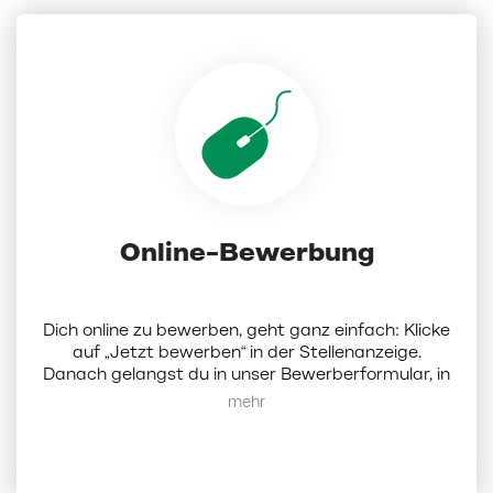
Online-Bewerbung
Dich online zu bewerben, geht ganz einfach: Klicke
auf „Jetzt bewerben“ in der Stellenanzeige.
Danach gelangst du in unser Bewerberformular, in
dem du Dokumente (Lebenslauf, Anschreiben und
Mehr anzeigen
Zeugnisse als PDF; die Dateigröße darf 5 MB nicht
überschreiten) hochladen und ein paar Angaben
zu dir eintragen musst. Darüber hinaus hast du die
Möglichkeit, bis zu 3 weitere Wunschfilialen