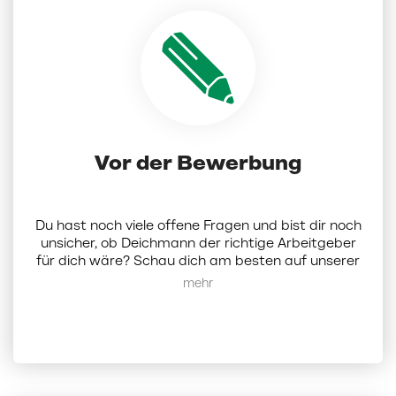
Vor der Bewerbung
Du hast noch viele offene Fragen und bist dir noch
unsicher, ob Deichmann der richtige Arbeitgeber
für dich wäre? Schau dich am besten auf unserer
Karriereseite um.
Hier
findest du alle Infos zu uns
Mehr anzeigen
als Unternehmen. Alternativ kannst du dich bei
uns auch per Mail melden:
karriere@deichmann.com