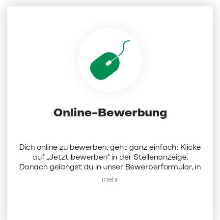
Online-Bewerbung
Dich online zu bewerben, geht ganz einfach: Klicke
auf „Jetzt bewerben“ in der Stellenanzeige.
Danach gelangst du in unser Bewerberformular, in
dem du Dokumente (Lebenslauf, Anschreiben und
Mehr anzeigen
Zeugnisse als PDF; die Dateigröße darf 5 MB nicht
überschreiten) hochladen und ein paar Angaben
zu dir eintragen musst. Darüber hinaus hast du die
Möglichkeit, bis zu 3 weitere Wunschfilialen