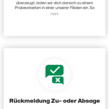
überzeugt, laden wir dich danach zu einem
Probearbeiten in einer unserer Filialen ein. So
erhältst du einen direkten Einblick in deinen
Mehr anzeigen
zukünftigen Arbeitsalltag, lernst deine Kollegen
und uns als Arbeitgeber kennen.
Rückmeldung Zu- oder Absage