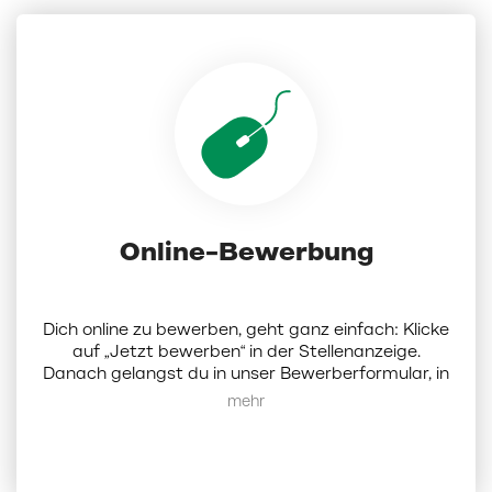
Online-Bewerbung
Dich online zu bewerben, geht ganz einfach: Klicke
auf „Jetzt bewerben“ in der Stellenanzeige.
Danach gelangst du in unser Bewerberformular, in
dem du Dokumente (Lebenslauf, Anschreiben und
Mehr anzeigen
Zeugnisse als PDF; die Dateigröße darf 5 MB nicht
überschreiten) hochladen und ein paar Angaben
zu dir eintragen musst. Darüber hinaus hast du die
Möglichkeit, bis zu 3 weitere Wunschfilialen