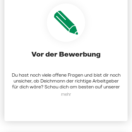
Vor der Bewerbung
Du hast noch viele offene Fragen und bist dir noch
unsicher, ob Deichmann der richtige Arbeitgeber
für dich wäre? Schau dich am besten auf unserer
Karriereseite um.
Hier
findest du alle Infos zu uns
Mehr anzeigen
als Unternehmen. Alternativ kannst du dich bei
uns auch per Mail melden:
karriere@deichmann.com