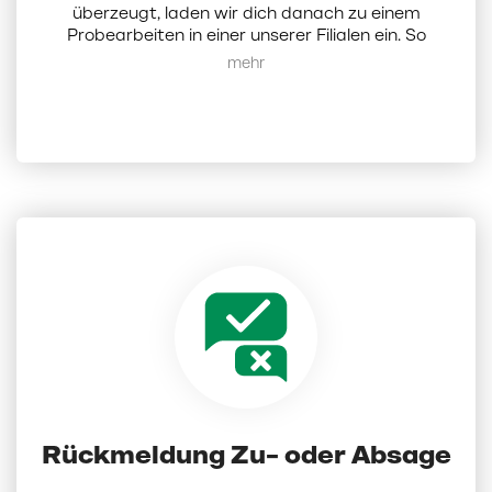
überzeugt, laden wir dich danach zu einem
Probearbeiten in einer unserer Filialen ein. So
erhältst du einen direkten Einblick in deinen
Mehr anzeigen
zukünftigen Arbeitsalltag, lernst deine Kollegen
und uns als Arbeitgeber kennen.
Rückmeldung Zu- oder Absage