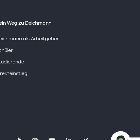
ein Weg zu Deichmann
eichmann als Arbeitgeber
chüler
tudierende
irekteinstieg