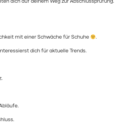
iten dich auf deinem Weg zur Abschlussprüfung.
lichkeit mit einer Schwäche für Schuhe
.
teressierst dich für aktuelle Trends.
z.
Abläufe.
hluss.