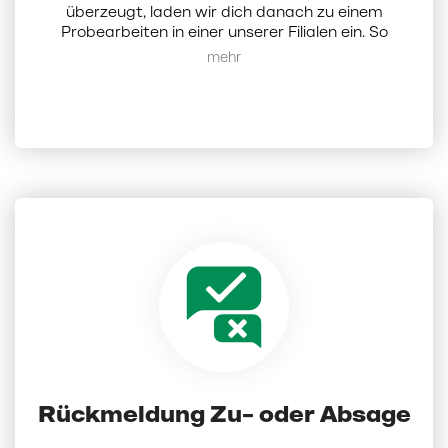
überzeugt, laden wir dich danach zu einem
Probearbeiten in einer unserer Filialen ein. So
erhältst du einen direkten Einblick in deinen
Mehr anzeigen
zukünftigen Arbeitsalltag, lernst deine Kollegen
und uns als Arbeitgeber kennen.
Rückmeldung Zu- oder Absage