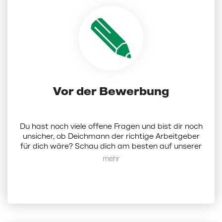
Vor der Bewerbung
Du hast noch viele offene Fragen und bist dir noch
unsicher, ob Deichmann der richtige Arbeitgeber
für dich wäre? Schau dich am besten auf unserer
Karriereseite um.
Hier
findest du alle Infos zu uns
Mehr anzeigen
als Unternehmen. Alternativ kannst du dich bei
uns auch per Mail melden:
karriere@deichmann.com