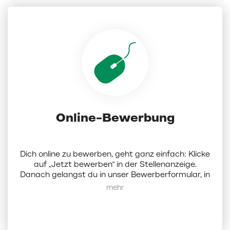
Online-Bewerbung
Dich online zu bewerben, geht ganz einfach: Klicke
auf „Jetzt bewerben“ in der Stellenanzeige.
Danach gelangst du in unser Bewerberformular, in
dem du Dokumente (Lebenslauf, Anschreiben und
Mehr anzeigen
Zeugnisse als PDF; die Dateigröße darf 5 MB nicht
überschreiten) hochladen und ein paar Angaben
zu dir eintragen musst. Darüber hinaus hast du die
Möglichkeit, bis zu 3 weitere Wunschfilialen