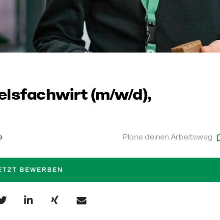
lsfachwirt (m/w/d),
e
Plane deinen Arbeitsweg
ETZT BEWERBEN