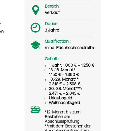
Bereich:
Verkauf
t
Dauer:
3 Jahre
on
Qualifikation :
mind. Fachhochschulreife
Gehalt :
1. Jahr: 1.000 € – 1.250 €
13.-18. Monat*:
1.150 € – 1.390 €
18.-29. Monat**:
2.316 € – 2.568 €
30.-36. Monat***:
2.471 € – 2.643 €
Urlaubsgeld
Weihnachtsgeld
*12. Monat bis zum
Bestehen der
Abschlussprüfung
**mit dem Bestehen der