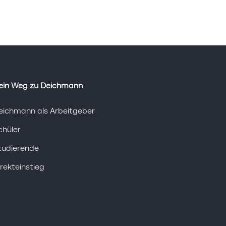
ein Weg zu Deichmann
eichmann als Arbeitgeber
chüler
tudierende
irekteinstieg