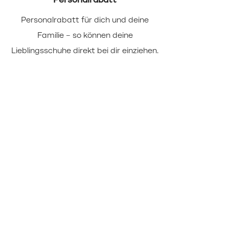
Personalrabatt
Personalrabatt für dich und deine
Wir b
Familie – so können deine
(u
Lieblingsschuhe direkt bei dir einziehen.