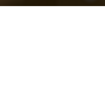
Werde Verkäufer in Teilzeit
(m/w/d)
Viel Ahnung von Mode, aber nicht so viel Zeit? Dann ist
unser Job als Verkäufer in Teilzeit genau das Richtige für
dich.
Du kennst die neuesten Trends und kannst Kunden
individuell und stilsicher beraten? In dem Deichmann-