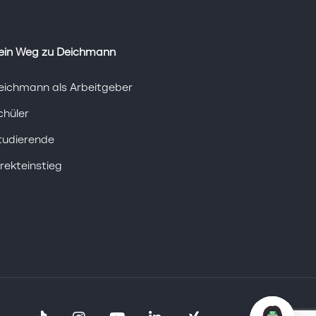
ein Weg zu Deichmann
eichmann als Arbeitgeber
chüler
tudierende
irekteinstieg