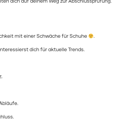
iten dich auf deinem Weg zur Abschlussprüfung.
lichkeit mit einer Schwäche für Schuhe
.
teressierst dich für aktuelle Trends.
z.
Abläufe.
hluss.