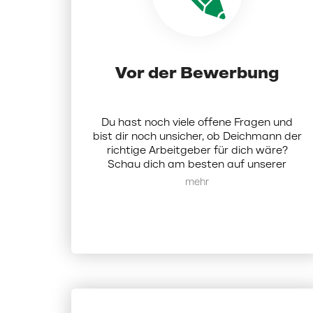
Vor der Bewerbung
Du hast noch viele offene Fragen und
bist dir noch unsicher, ob Deichmann der
richtige Arbeitgeber für dich wäre?
Schau dich am besten auf unserer
Karriereseite um.
Hier
findest du alle
Mehr anzeigen
Infos zu uns als Unternehmen. Alternativ
kannst du dich bei uns auch per Mail
melden:
karriere@deichmann.com