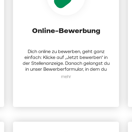
Online-Bewerbung
Dich online zu bewerben, geht ganz
einfach: Klicke auf „Jetzt bewerben“ in
der Stellenanzeige. Danach gelangst du
in unser Bewerberformular, in dem du
Dokumente (Lebenslauf, Anschreiben
Mehr anzeigen
und Zeugnisse als PDF; die Dateigröße
darf 5 MB nicht überschreiten)
hochladen und ein paar Angaben zu dir
eintragen musst. Darüber hinaus hast du
die Möglichkeit, bis zu 3 weitere
Wunschfilialen anzugeben und dich so
mit einer Bewerbung auf mehrere
Standorte geleichzeitig zu bewerben.
Sobald du den Prozess abgeschlossen