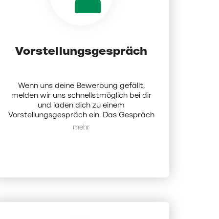
Vorstellungsgespräch
Wenn uns deine Bewerbung gefällt,
melden wir uns schnellstmöglich bei dir
und laden dich zu einem
Vorstellungsgespräch ein. Das Gespräch
findet persönlich oder digital statt und
Mehr anzeigen
ist dafür da, um uns gegenseitig
kennenzulernen.