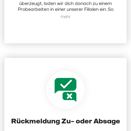
überzeugt, laden wir dich danach zu einem
Probearbeiten in einer unserer Filialen ein. So
erhältst du einen direkten Einblick in deinen
Mehr anzeigen
zukünftigen Arbeitsalltag, lernst deine Kollegen
und uns als Arbeitgeber kennen.
Rückmeldung Zu- oder Absage