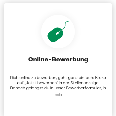
Online-Bewerbung
Dich online zu bewerben, geht ganz einfach: Klicke
auf „Jetzt bewerben“ in der Stellenanzeige.
Danach gelangst du in unser Bewerberformular, in
dem du Dokumente (Lebenslauf, Anschreiben und
Mehr anzeigen
Zeugnisse als PDF; die Dateigröße darf 5 MB nicht
überschreiten) hochladen und ein paar Angaben
zu dir eintragen musst. Darüber hinaus hast du die
Möglichkeit, bis zu 3 weitere Wunschfilialen