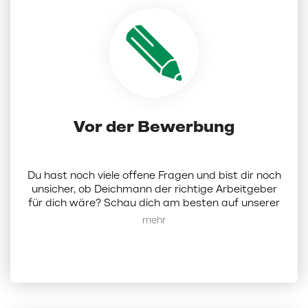
Vor der Bewerbung
Du hast noch viele offene Fragen und bist dir noch
unsicher, ob Deichmann der richtige Arbeitgeber
für dich wäre? Schau dich am besten auf unserer
Karriereseite um.
Hier
findest du alle Infos zu uns
Mehr anzeigen
als Unternehmen. Alternativ kannst du dich bei
uns auch per Mail melden:
karriere@deichmann.com