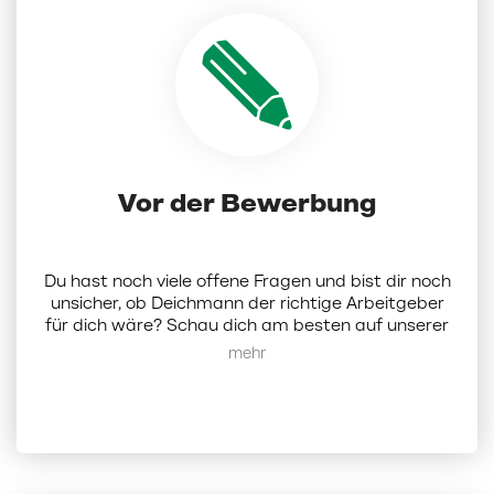
Vor der Bewerbung
Du hast noch viele offene Fragen und bist dir noch
unsicher, ob Deichmann der richtige Arbeitgeber
für dich wäre? Schau dich am besten auf unserer
Karriereseite um.
Hier
findest du alle Infos zu uns
Mehr anzeigen
als Unternehmen. Alternativ kannst du dich bei
uns auch per Mail melden:
karriere@deichmann.com