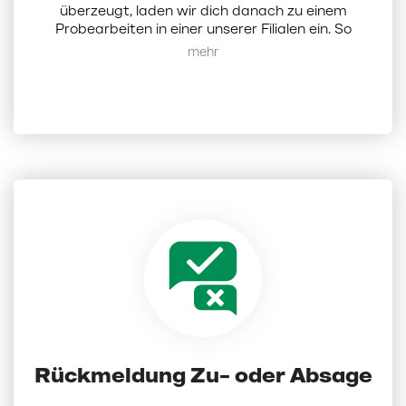
überzeugt, laden wir dich danach zu einem
Probearbeiten in einer unserer Filialen ein. So
erhältst du einen direkten Einblick in deinen
Mehr anzeigen
zukünftigen Arbeitsalltag, lernst deine Kollegen
und uns als Arbeitgeber kennen.
Rückmeldung Zu- oder Absage