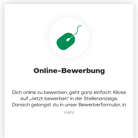
Online-Bewerbung
Dich online zu bewerben, geht ganz einfach: Klicke
auf „Jetzt bewerben“ in der Stellenanzeige.
Danach gelangst du in unser Bewerberformular, in
dem du Dokumente (Lebenslauf, Anschreiben und
Mehr anzeigen
Zeugnisse als PDF; die Dateigröße darf 5 MB nicht
überschreiten) hochladen und ein paar Angaben
zu dir eintragen musst. Darüber hinaus hast du die
Möglichkeit, bis zu 3 weitere Wunschfilialen