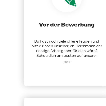
Vor der Bewerbung
Du hast noch viele offene Fragen und
bist dir noch unsicher, ob Deichmann der
richtige Arbeitgeber für dich wäre?
Schau dich am besten auf unserer
Karriereseite um.
Hier
findest du alle
Mehr anzeigen
Infos zu uns als Unternehmen. Alternativ
kannst du dich bei uns auch per Mail
melden:
karriere@deichmann.com