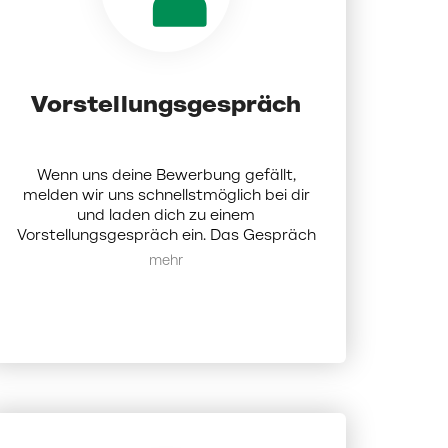
Vorstellungsgespräch
Wenn uns deine Bewerbung gefällt,
melden wir uns schnellstmöglich bei dir
und laden dich zu einem
Vorstellungsgespräch ein. Das Gespräch
findet persönlich oder digital statt und
Mehr anzeigen
ist dafür da, um uns gegenseitig
kennenzulernen.