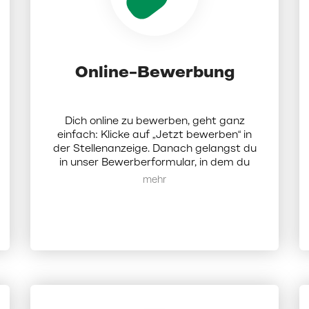
Online-Bewerbung
Dich online zu bewerben, geht ganz
einfach: Klicke auf „Jetzt bewerben“ in
der Stellenanzeige. Danach gelangst du
in unser Bewerberformular, in dem du
Dokumente (Lebenslauf, Anschreiben
Mehr anzeigen
und Zeugnisse als PDF; die Dateigröße
darf 5 MB nicht überschreiten)
hochladen und ein paar Angaben zu dir
eintragen musst. Darüber hinaus hast du
die Möglichkeit, bis zu 3 weitere
Wunschfilialen anzugeben und dich so
mit einer Bewerbung auf mehrere
Standorte geleichzeitig zu bewerben.
Sobald du den Prozess abgeschlossen