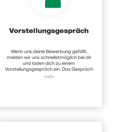
Vorstellungsgespräch
Wenn uns deine Bewerbung gefällt,
melden wir uns schnellstmöglich bei dir
und laden dich zu einem
Vorstellungsgespräch ein. Das Gespräch
findet persönlich oder digital statt und
Mehr anzeigen
ist dafür da, um uns gegenseitig
kennenzulernen.