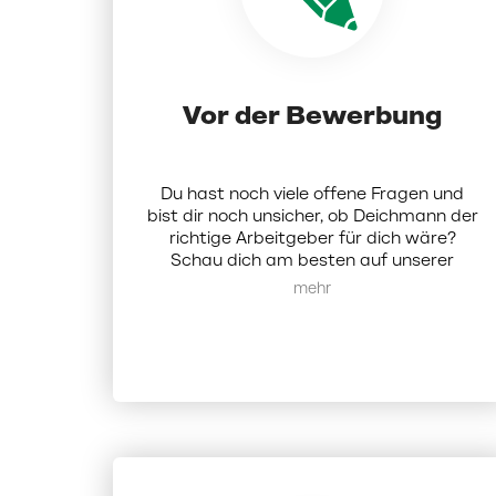
Vor der Bewerbung
Du hast noch viele offene Fragen und
bist dir noch unsicher, ob Deichmann der
richtige Arbeitgeber für dich wäre?
Schau dich am besten auf unserer
Karriereseite um.
Hier
findest du alle
Mehr anzeigen
Infos zu uns als Unternehmen. Alternativ
kannst du dich bei uns auch per Mail
melden:
karriere@deichmann.com