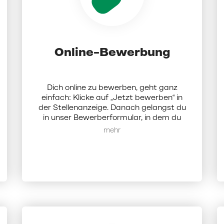
Online-Bewerbung
Dich online zu bewerben, geht ganz
einfach: Klicke auf „Jetzt bewerben“ in
der Stellenanzeige. Danach gelangst du
in unser Bewerberformular, in dem du
Dokumente (Lebenslauf, Anschreiben
Mehr anzeigen
und Zeugnisse als PDF; die Dateigröße
darf 5 MB nicht überschreiten)
hochladen und ein paar Angaben zu dir
eintragen musst. Darüber hinaus hast du
die Möglichkeit, bis zu 3 weitere
Wunschfilialen anzugeben und dich so
mit einer Bewerbung auf mehrere
Standorte geleichzeitig zu bewerben.
Sobald du den Prozess abgeschlossen