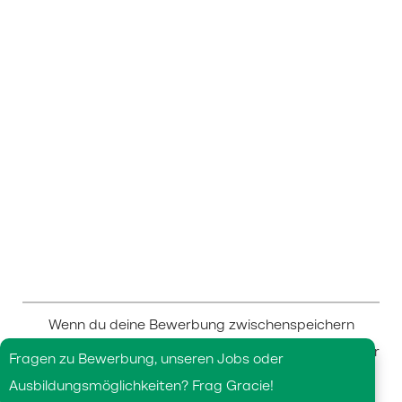
Wenn du deine Bewerbung zwischenspeichern
möchtest, um sie zu einem späteren Zeitpunkt weiter
Fragen zu Bewerbung, unseren Jobs oder
zu bearbeiten, dann klicke unten auf "Bewerbung
Ausbildungsmöglichkeiten? Frag Gracie!