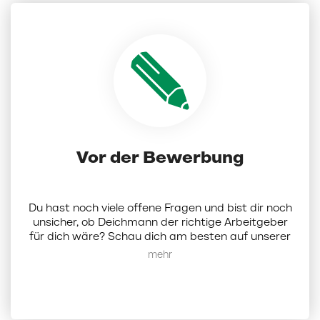
Vor der Bewerbung
Du hast noch viele offene Fragen und bist dir noch
unsicher, ob Deichmann der richtige Arbeitgeber
für dich wäre? Schau dich am besten auf unserer
Karriereseite um.
Hier
findest du alle Infos zu uns
Mehr anzeigen
als Unternehmen. Alternativ kannst du dich bei
uns auch per Mail melden:
karriere@deichmann.com