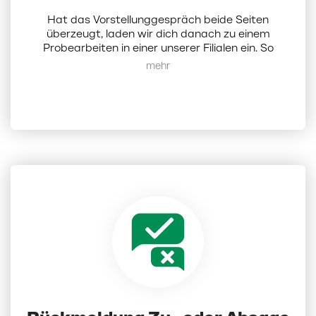
Hat das Vorstellunggespräch beide Seiten
überzeugt, laden wir dich danach zu einem
Probearbeiten in einer unserer Filialen ein. So
erhältst du einen direkten Einblick in deinen
Mehr anzeigen
zukünftigen Arbeitsalltag, lernst deine Kollegen
und uns als Arbeitgeber kennen.