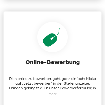
Online-Bewerbung
Dich online zu bewerben, geht ganz einfach: Klicke
auf „Jetzt bewerben“ in der Stellenanzeige.
Danach gelangst du in unser Bewerberformular, in
dem du Dokumente (Lebenslauf, Anschreiben und
Mehr anzeigen
Zeugnisse als PDF; die Dateigröße darf 5 MB nicht
überschreiten) hochladen und ein paar Angaben