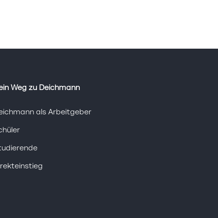
ein Weg zu Deichmann
eichmann als Arbeitgeber
chüler
tudierende
irekteinstieg