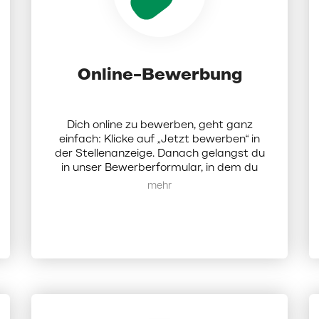
Online-Bewerbung
Dich online zu bewerben, geht ganz
einfach: Klicke auf „Jetzt bewerben“ in
der Stellenanzeige. Danach gelangst du
in unser Bewerberformular, in dem du
Dokumente (Lebenslauf, Anschreiben
Mehr anzeigen
und Zeugnisse als PDF; die Dateigröße
darf 5 MB nicht überschreiten)
hochladen und ein paar Angaben zu dir
eintragen musst. Darüber hinaus hast du
die Möglichkeit, bis zu 3 weitere
Wunschfilialen anzugeben und dich so
mit einer Bewerbung auf mehrere
Standorte geleichzeitig zu bewerben.
Sobald du den Prozess abgeschlossen