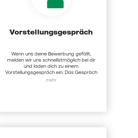
Vorstellungsgespräch
Wenn uns deine Bewerbung gefällt,
melden wir uns schnellstmöglich bei dir
und laden dich zu einem
Vorstellungsgespräch ein. Das Gespräch
findet persönlich oder digital statt und
Mehr anzeigen
ist dafür da, um uns gegenseitig
kennenzulernen.