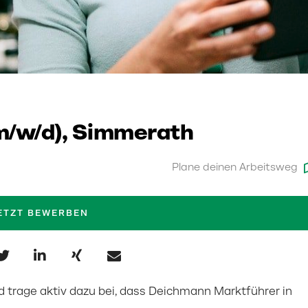
(m/w/d), Simmerath
Plane deinen Arbeitsweg
ETZT BEWERBEN
und trage aktiv dazu bei, dass Deichmann Marktführer in