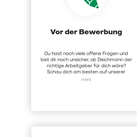
Vor der Bewerbung
Du hast noch viele offene Fragen und
bist dir noch unsicher, ob Deichmann der
richtige Arbeitgeber für dich wäre?
Schau dich am besten auf unserer
Karriereseite um.
Hier
findest du alle
Mehr anzeigen
Infos zu uns als Unternehmen. Alternativ
kannst du dich bei uns auch per Mail
melden:
karriere@deichmann.com