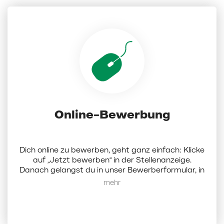
Online-Bewerbung
Dich online zu bewerben, geht ganz einfach: Klicke
auf „Jetzt bewerben“ in der Stellenanzeige.
Danach gelangst du in unser Bewerberformular, in
dem du Dokumente (Lebenslauf, Anschreiben und
Mehr anzeigen
Zeugnisse als PDF; die Dateigröße darf 5 MB nicht
überschreiten) hochladen und ein paar Angaben
zu dir eintragen musst. Darüber hinaus hast du die
Möglichkeit, bis zu 3 weitere Wunschfilialen