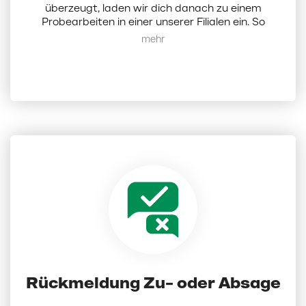
überzeugt, laden wir dich danach zu einem
Probearbeiten in einer unserer Filialen ein. So
erhältst du einen direkten Einblick in deinen
Mehr anzeigen
zukünftigen Arbeitsalltag, lernst deine Kollegen
und uns als Arbeitgeber kennen.
Rückmeldung Zu- oder Absage