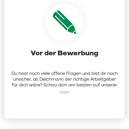
Vor der Bewerbung
Du hast noch viele offene Fragen und bist dir noch
unsicher, ob Deichmann der richtige Arbeitgeber
für dich wäre? Schau dich am besten auf unserer
Karriereseite um.
Hier
findest du alle Infos zu uns
Mehr anzeigen
als Unternehmen. Alternativ kannst du dich bei
uns auch per Mail melden:
karriere@deichmann.com