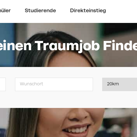
üler
Studierende
Direkteinstieg
inen Traumjob Find