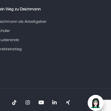
ein Weg zu Deichmann
eichmann als Arbeitgeber
chüler
tudierende
irekteinstieg
Tiktok
Instagram
Youtube
Linkedin
Xing